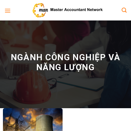
Bỏ
qua
nội
dung
NGÀNH CÔNG NGHIỆP VÀ
NĂNG LƯỢNG