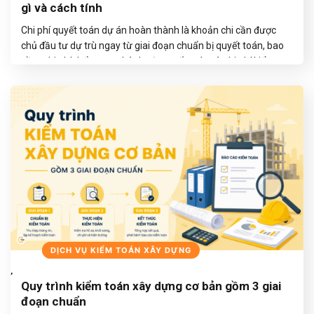
gì và cách tính
Chi phí quyết toán dự án hoàn thành là khoản chi cần được
chủ đầu tư dự trù ngay từ giai đoạn chuẩn bị quyết toán, bao
gồm chi phí thẩm tra, phê duyệt quyết toán và chi phí kiểm
toán độc lập (nếu thuộc trường hợp áp dụng). Việc xác định
đúng các khoản…
TIẾP TỤC ĐỌC
→
BLOGS
DỊCH VỤ KIỂM TOÁN XÂY DỰNG
,
Quy trình kiểm toán xây dựng cơ bản gồm 3 giai
đoạn chuẩn