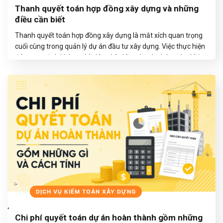
Thanh quyết toán hợp đồng xây dựng và những
điều cần biết
Thanh quyết toán hợp đồng xây dựng là mắt xích quan trọng
cuối cùng trong quản lý dự án đầu tư xây dựng. Việc thực hiện
đúng quy định không chỉ giúp nhà thầu nhanh chóng thu hồi
công nợ mà còn giúp chủ đầu tư bảo đảm tính tuân thủ thuế
và tài chính….
TIẾP TỤC ĐỌC
→
BLOGS
DỊCH VỤ KIỂM TOÁN XÂY DỰNG
,
Chi phí quyết toán dự án hoàn thành gồm những