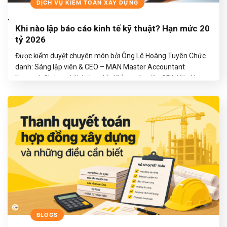
BLOGS
DỊCH VỤ KIỂM TOÁN XÂY DỰNG
,
Khi nào lập báo cáo kinh tế kỹ thuật? Hạn mức 20
tỷ 2026
Được kiểm duyệt chuyên môn bởi Ông Lê Hoàng Tuyên Chức
danh: Sáng lập viên & CEO – MAN Master Accountant
Network Chứng chỉ hành nghề: Kiểm toán viên CPA Việt Nam
Kinh nghiệm: Hơn 30 năm trong lĩnh vực Kế toán, Kiểm toán và
Tư vấn Tài chính Lưu ý: Nội dung được biên…
TIẾP TỤC ĐỌC
→
BLOGS