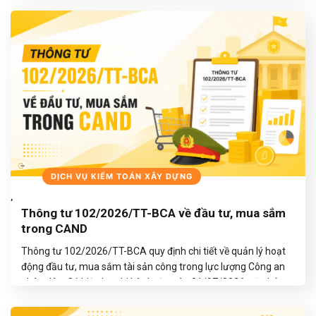
và cấp công trình, chủ đầu tư cùng đơn vị tư vấn…
TIẾP TỤC ĐỌC
→
BLOGS
DỊCH VỤ KIỂM TOÁN XÂY DỰNG
,
Thông tư 102/2026/TT-BCA về đầu tư, mua sắm
trong CAND
Thông tư 102/2026/TT-BCA quy định chi tiết về quản lý hoạt
động đầu tư, mua sắm tài sản công trong lực lượng Công an
nhân dân. Có hiệu lực thi hành từ ngày 01/07/2026, văn bản
pháp lý này giữ vai trò định hình lại quy trình phê duyệt ngân
sách, phân định rõ thẩm…