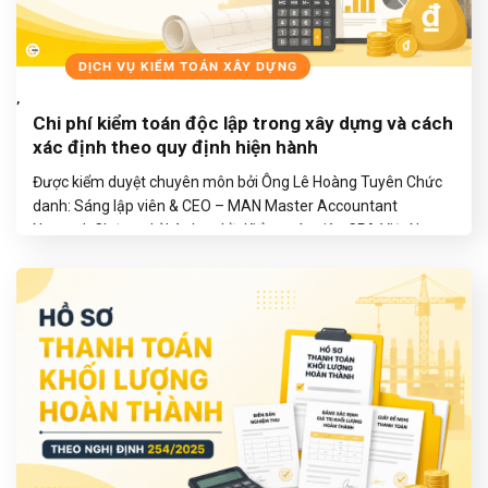
BLOGS
DỊCH VỤ KIỂM TOÁN XÂY DỰNG
,
Chi phí kiểm toán độc lập trong xây dựng và cách
xác định theo quy định hiện hành
Được kiểm duyệt chuyên môn bởi Ông Lê Hoàng Tuyên Chức
danh: Sáng lập viên & CEO – MAN Master Accountant
Network Chứng chỉ hành nghề: Kiểm toán viên CPA Việt Nam
Kinh nghiệm: Hơn 30 năm trong lĩnh vực Kế toán, Kiểm toán và
Tư vấn Tài chính Lưu ý: Nội dung được biên…
TIẾP TỤC ĐỌC
→