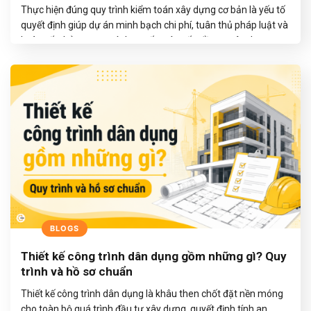
Thực hiện đúng quy trình kiểm toán xây dựng cơ bản là yếu tố
quyết định giúp dự án minh bạch chi phí, tuân thủ pháp luật và
hoàn tất thủ tục quy trình quyết toán vốn đầu tư xây dựng
hoàn thành. Đối với chủ đầu tư, ban quản lý dự án (BQLDA),
nhà…
TIẾP TỤC ĐỌC
→
BLOGS
Thiết kế công trình dân dụng gồm những gì? Quy
trình và hồ sơ chuẩn
Thiết kế công trình dân dụng là khâu then chốt đặt nền móng
cho toàn bộ quá trình đầu tư xây dựng, quyết định tính an