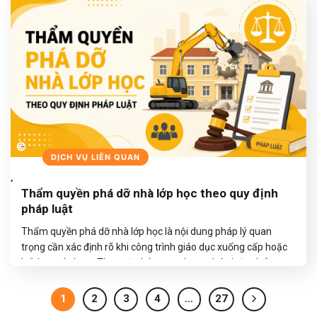
TIẾP TỤC ĐỌC
→
BLOGS
DỊCH VỤ LIÊN QUAN
,
Thẩm quyền phá dỡ nhà lớp học theo quy định
pháp luật
Thẩm quyền phá dỡ nhà lớp học là nội dung pháp lý quan
trọng cần xác định rõ khi công trình giáo dục xuống cấp hoặc
hết hạn sử dụng. Theo văn bản quy phạm pháp luật, thẩm
quyền này thuộc về chủ sở hữu, đơn vị quản lý sử dụng công
trình kết hợp…
1
2
3
4
…
27