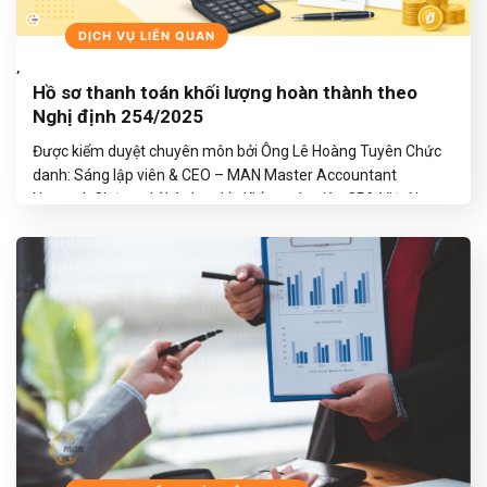
BLOGS
DỊCH VỤ LIÊN QUAN
,
Hồ sơ thanh toán khối lượng hoàn thành theo
Nghị định 254/2025
Được kiểm duyệt chuyên môn bởi Ông Lê Hoàng Tuyên Chức
danh: Sáng lập viên & CEO – MAN Master Accountant
Network Chứng chỉ hành nghề: Kiểm toán viên CPA Việt Nam
Kinh nghiệm: Hơn 30 năm trong lĩnh vực Kế toán, Kiểm toán và
Tư vấn Tài chính Lưu ý: Nội dung được biên…
TIẾP TỤC ĐỌC
→