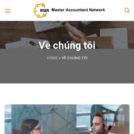
Bỏ
qua
nội
dung
Về chúng tôi
HOME
»
VỀ CHÚNG TÔI