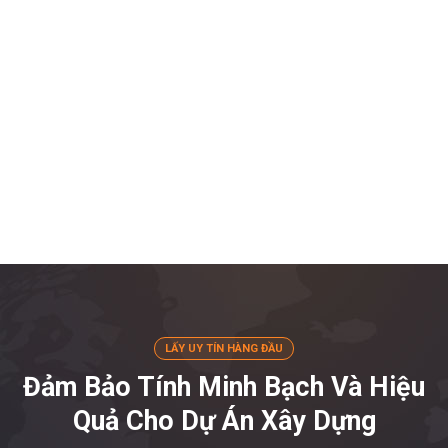
+
215
DỰ ÁN HOÀN THÀNH
+
25
NĂM KINH NGHIỆM
+
20
CHI NHÁNH KHẮP TỈNH THÀNH
LẤY UY TÍN HÀNG ĐẦU
Đảm Bảo Tính Minh Bạch Và Hiệu
Quả Cho Dự Án Xây Dựng