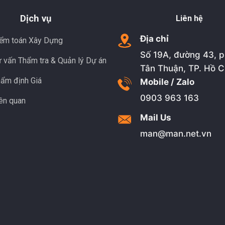
Dịch vụ
Liên hệ
Địa chỉ
iểm toán Xây Dựng
Số 19A, đường 43, 
ư vấn Thẩm tra & Quản lý Dự án
Tân Thuận, TP. Hồ C
hẩm định Giá
Mobile / Zalo
0903 963 163
iên quan
Mail Us
man@man.net.vn