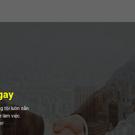
gay
g tôi luôn sẵn
 làm việc.
n!