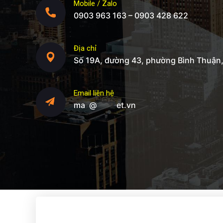
Mobile / Zalo
0903 963 163 – 0903 428 622
Địa chỉ
Số 19A, đường 43, phường Bình Thuận
Email liên hệ
ma
*
@
*****
et.vn