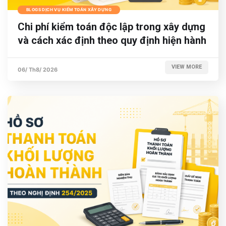
BLOGS DỊCH VỤ KIỂM TOÁN XÂY DỰNG
Chi phí kiểm toán độc lập trong xây dựng
và cách xác định theo quy định hiện hành
VIEW MORE
06/ Th8/ 2026