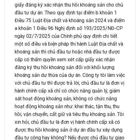
giấy đăng ký xác nhận thu hồi khoáng sản cho chủ
đầu tư dự án. Theo quy định tại điểm b khoản 1
Điều 75 Luật Địa chất và khoáng sản 2024 và điểm
a khoản 1 Điều 96 Nghị định số 193/2025/NĐ-CP
ngày 02/7/2025 của Chính phủ quy định chi tiết
một số điều và biện pháp thi hành Luật Địa chất và
khoáng sản thì chủ đầu tư hoặc nhà đầu tư được
cấp có thẩm quyền xem xét cấp giấy xác nhận
đăng ký thu hồi khoáng sản đối với khối lượng
khoáng sản dư thừa của dự án. Công ty tôi làm việc
với chủ đầu tư thì được trả lời, chủ đầu tư là đơn vị
hành chính cấp xã chỉ có chức năng quản lý, giám
sát hoạt động khoáng sản, không có chức năng
hoạt động khoáng sản như: khai thác, tận thu, thu
hồi, vận chuyển, cất giữ và tiêu thụ khoáng sản. Tôi
xin hỏi, chủ đầu tư là đơn vị hành chính cấp xã có
được thu hồi khoáng sản ở dự án đầu tư xây dựng
đầu tư công hay không? Nếu được chủ đầu tư giao