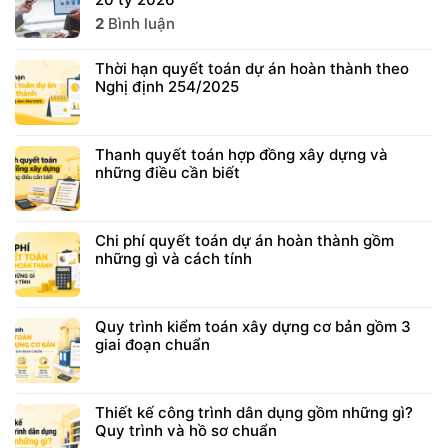
2
Bình luận
Thời hạn quyết toán dự án hoàn thành theo
Nghị định 254/2025
Thanh quyết toán hợp đồng xây dựng và
những điều cần biết
Chi phí quyết toán dự án hoàn thành gồm
những gì và cách tính
Quy trình kiểm toán xây dựng cơ bản gồm 3
giai đoạn chuẩn
Thiết kế công trình dân dụng gồm những gì?
Quy trình và hồ sơ chuẩn