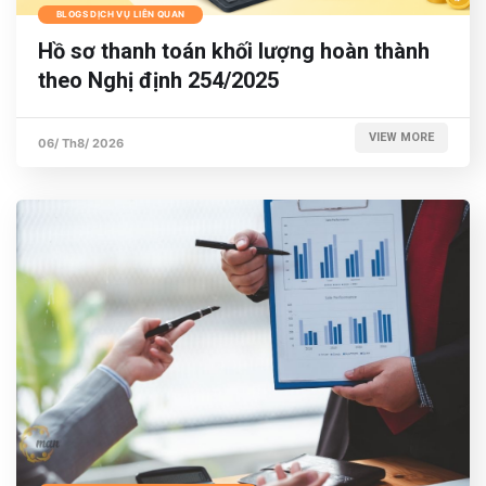
BLOGS DỊCH VỤ LIÊN QUAN
Hồ sơ thanh toán khối lượng hoàn thành
theo Nghị định 254/2025
VIEW MORE
06/ Th8/ 2026