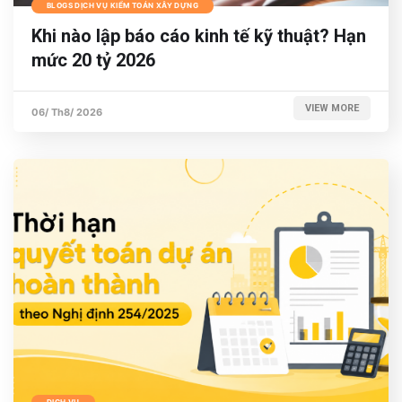
BLOGS DỊCH VỤ KIỂM TOÁN XÂY DỰNG
Khi nào lập báo cáo kinh tế kỹ thuật? Hạn
mức 20 tỷ 2026
VIEW MORE
06/ Th8/ 2026
DỊCH VỤ