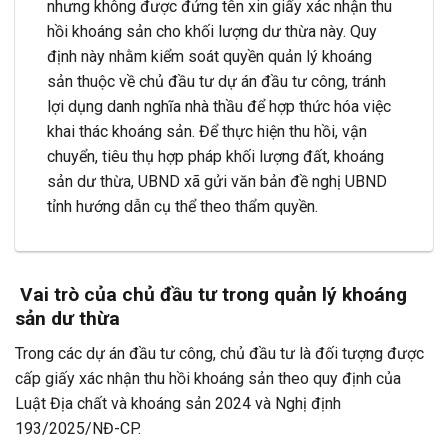
nhưng không được đứng tên xin giấy xác nhận thu
hồi khoáng sản cho khối lượng dư thừa này. Quy
định này nhằm kiểm soát quyền quản lý khoáng
sản thuộc về chủ đầu tư dự án đầu tư công, tránh
lợi dụng danh nghĩa nhà thầu để hợp thức hóa việc
khai thác khoáng sản. Để thực hiện thu hồi, vận
chuyển, tiêu thụ hợp pháp khối lượng đất, khoáng
sản dư thừa, UBND xã gửi văn bản đề nghị UBND
tỉnh hướng dẫn cụ thể theo thẩm quyền.
Vai trò của chủ đầu tư trong quản lý khoáng
sản dư thừa
Trong các dự án đầu tư công, chủ đầu tư là đối tượng được
cấp giấy xác nhận thu hồi khoáng sản theo quy định của
Luật Địa chất và khoáng sản 2024 và Nghị định
193/2025/NĐ-CP.