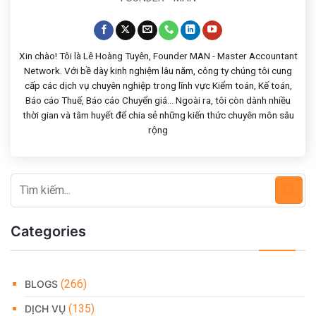
Xin chào! Tôi là Lê Hoàng Tuyên, Founder MAN - Master Accountant
Network. Với bề dày kinh nghiệm lâu năm, công ty chúng tôi cung
cấp các dịch vụ chuyên nghiệp trong lĩnh vực Kiểm toán, Kế toán,
Báo cáo Thuế, Báo cáo Chuyển giá... Ngoài ra, tôi còn dành nhiều
thời gian và tâm huyết để chia sẻ những kiến thức chuyên môn sâu
rộng
Categories
(266)
BLOGS
(135)
DỊCH VỤ