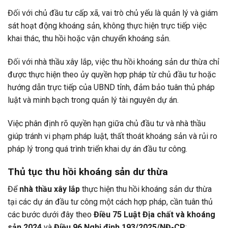
Đối với chủ đầu tư cấp xã, vai trò chủ yếu là quản lý và giám
sát hoạt động khoáng sản, không thực hiện trực tiếp việc
khai thác, thu hồi hoặc vận chuyển khoáng sản.
Đối với nhà thầu xây lắp, việc thu hồi khoáng sản dư thừa chỉ
được thực hiện theo ủy quyền hợp pháp từ chủ đầu tư hoặc
hướng dẫn trực tiếp của UBND tỉnh, đảm bảo tuân thủ pháp
luật và minh bạch trong quản lý tài nguyên dự án.
Việc phân định rõ quyền hạn giữa chủ đầu tư và nhà thầu
giúp tránh vi phạm pháp luật, thất thoát khoáng sản và rủi ro
pháp lý trong quá trình triển khai dự án đầu tư công.
Thủ tục thu hồi khoáng sản dư thừa
Để
nhà thầu xây lắp
thực hiện thu hồi khoáng sản dư thừa
tại các dự án đầu tư công một cách hợp pháp, cần tuân thủ
các bước dưới đây theo
Điều 75 Luật Địa chất và khoáng
sản 2024
và
Điều 96 Nghị định 193/2025/NĐ-CP
: