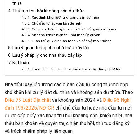
thừa
Thủ tục thu hồi khoáng sản dư thừa
Xác định khối lượng khoáng sản dư thừa
Chủ đầu tư lập văn bản đề nghị
Cơ quan thẩm quyền xem xét và cấp giấy xác nhận
Nhà thầu thực hiện thu hồi theo ủy quyền
Tuân thủ quy định an toàn và bảo vệ môi trường
Lưu ý quan trọng cho nhà thầu xây lắp
Lưu ý pháp lý cho nhà thầu xây lắp
Kết luận
Thông tin liên hệ dịch vụ kiểm toán xây dựng tại MAN
Nhà thầu xây lắp trong các dự án đầu tư công thường gặp
khó khăn khi xử lý đất dư thừa và khoáng sản dư thừa. Theo
Điều 75 Luật Địa chất
và khoáng sản 2024 và
Điều 96 Nghị
định 193/2025/NĐ-CP
, chỉ chủ đầu tư hoặc nhà đầu tư mới
được cấp giấy xác nhận thu hồi khoáng sản, khiến nhiều nhà
thầu băn khoăn về quyền thực hiện thu hồi, thủ tục đăng ký
và trách nhiệm pháp lý liên quan.