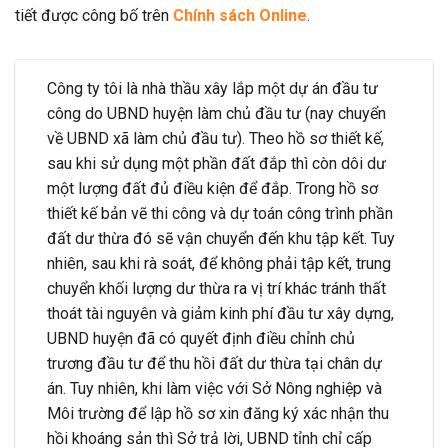
tiết được công bố trên
Chính sách Online
.
Công ty tôi là nhà thầu xây lắp một dự án đầu tư
công do UBND huyện làm chủ đầu tư (nay chuyển
về UBND xã làm chủ đầu tư). Theo hồ sơ thiết kế,
sau khi sử dụng một phần đất đắp thì còn dôi dư
một lượng đất đủ điều kiện để đắp. Trong hồ sơ
thiết kế bản vẽ thi công và dự toán công trình phần
đất dư thừa đó sẽ vận chuyển đến khu tập kết. Tuy
nhiên, sau khi rà soát, để không phải tập kết, trung
chuyển khối lượng dư thừa ra vị trí khác tránh thất
thoát tài nguyên và giảm kinh phí đầu tư xây dựng,
UBND huyện đã có quyết định điều chỉnh chủ
trương đầu tư để thu hồi đất dư thừa tại chân dự
án. Tuy nhiên, khi làm việc với Sở Nông nghiệp và
Môi trường để lập hồ sơ xin đăng ký xác nhận thu
hồi khoáng sản thì Sở trả lời, UBND tỉnh chỉ cấp