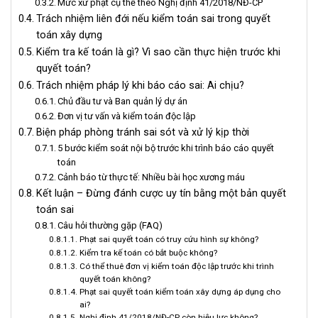
Mức xử phạt cụ thể theo Nghị định 41/2018/NĐ-CP
Trách nhiệm liên đới nếu kiểm toán sai trong quyết
toán xây dựng
Kiểm tra kế toán là gì? Vì sao cần thực hiện trước khi
quyết toán?
Trách nhiệm pháp lý khi báo cáo sai: Ai chịu?
Chủ đầu tư và Ban quản lý dự án
Đơn vị tư vấn và kiểm toán độc lập
Biện pháp phòng tránh sai sót và xử lý kịp thời
5 bước kiểm soát nội bộ trước khi trình báo cáo quyết
toán
Cảnh báo từ thực tế: Nhiều bài học xương máu
Kết luận – Đừng đánh cược uy tín bằng một bản quyết
toán sai
Câu hỏi thường gặp (FAQ)
Phạt sai quyết toán có truy cứu hình sự không?
Kiểm tra kế toán có bắt buộc không?
Có thể thuê đơn vị kiểm toán độc lập trước khi trình
quyết toán không?
Phạt sai quyết toán kiểm toán xây dựng áp dụng cho
ai?
Nghị định 41/2018/NĐ-CP còn hiệu lực không?