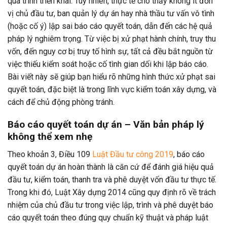
quá trình triển khai. Tuy nhiên, thực tế cho thấy không ít đơn
vị chủ đầu tư, ban quản lý dự án hay nhà thầu tư vấn vô tình
(hoặc cố ý) lập sai báo cáo quyết toán, dẫn đến các hệ quả
pháp lý nghiêm trọng. Từ việc bị xử phạt hành chính, truy thu
vốn, đến nguy cơ bị truy tố hình sự, tất cả đều bắt nguồn từ
việc thiếu kiểm soát hoặc cố tình gian dối khi lập báo cáo.
Bài viết này sẽ giúp bạn hiểu rõ những hình thức xử phạt sai
quyết toán, đặc biệt là trong lĩnh vực kiểm toán xây dựng, và
cách để chủ động phòng tránh.
Báo cáo quyết toán dự án – Văn bản pháp lý
không thể xem nhẹ
Theo khoản 3, Điều 109
Luật Đầu tư công 2019
, báo cáo
quyết toán dự án hoàn thành là căn cứ để đánh giá hiệu quả
đầu tư, kiểm toán, thanh tra và phê duyệt vốn đầu tư thực tế.
Trong khi đó, Luật Xây dựng 2014 cũng quy định rõ về trách
nhiệm của chủ đầu tư trong việc lập, trình và phê duyệt báo
cáo quyết toán theo đúng quy chuẩn kỹ thuật và pháp luật