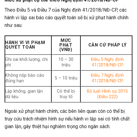
Theo Điều 5 và Điều 7 của Nghị định 41/2018/NĐ-CP, các
hành vi lập sai báo cáo quyết toán sẽ bị xử phạt hành chính
như sau:
MỨC
HÀNH VI VI PHẠM
PHẠT
CĂN CỨ PHÁP LÝ
QUYẾT TOÁN
(VNĐ)
Ghi sai khối lượng, chi
10 – 30
Điều 5 Nghị định
phí
triệu
41/2018/NĐ-CP
Không nộp báo cáo
Điều 7 Nghị định
5 – 10 triệu
đúng hạn
41/2018/NĐ-CP
Lập khống, gian lận
Có thể bị
Bộ luật Hình sự 2015
dữ liệu
truy tố
(Điều 222)
Ngoài xử phạt hành chính, các bên liên quan còn có thể bị
truy cứu trách nhiệm hình sự nếu hành vi lập sai có tính chất
gian lận, gây thiệt hại nghiêm trọng cho ngân sách.