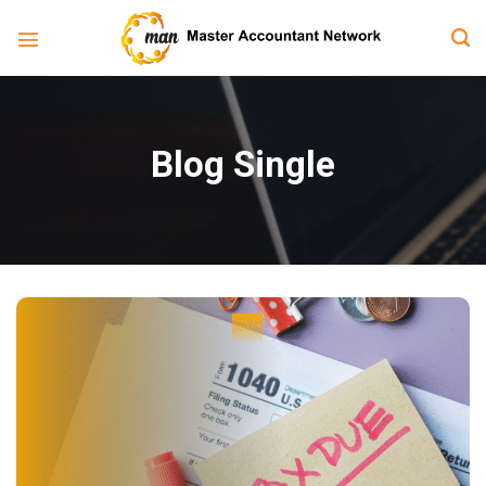
Bỏ
qua
nội
dung
Blog Single