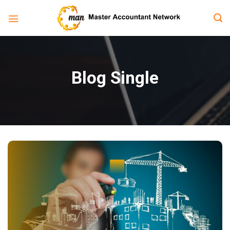
Bỏ
qua
nội
dung
Blog Single