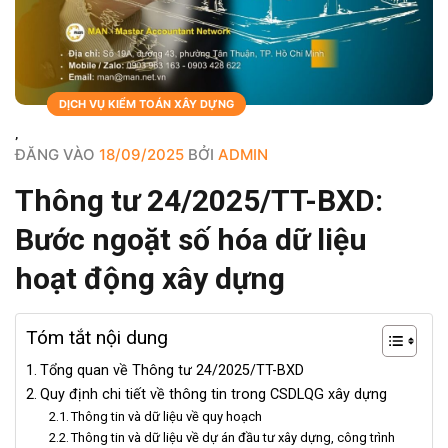
BLOGS
DỊCH VỤ KIỂM TOÁN XÂY DỰNG
,
ĐĂNG VÀO
18/09/2025
BỞI
ADMIN
Thông tư 24/2025/TT-BXD:
Bước ngoặt số hóa dữ liệu
hoạt động xây dựng
Tóm tắt nội dung
Tổng quan về Thông tư 24/2025/TT-BXD
Quy định chi tiết về thông tin trong CSDLQG xây dựng
Thông tin và dữ liệu về quy hoạch
Thông tin và dữ liệu về dự án đầu tư xây dựng, công trình