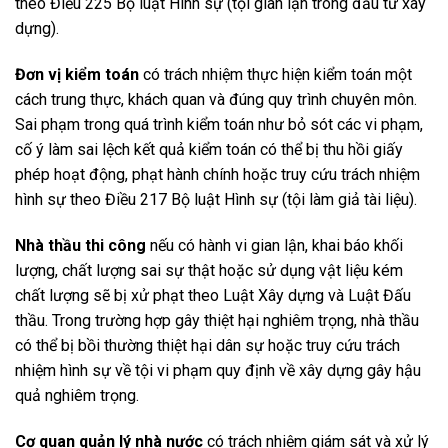
theo Điều 225 Bộ luật Hình sự (tội gian lận trong đầu tư xây
dựng).
Đơn vị kiểm toán
có trách nhiệm thực hiện kiểm toán một
cách trung thực, khách quan và đúng quy trình chuyên môn.
Sai phạm trong quá trình kiểm toán như bỏ sót các vi phạm,
cố ý làm sai lệch kết quả kiểm toán có thể bị thu hồi giấy
phép hoạt động, phạt hành chính hoặc truy cứu trách nhiệm
hình sự theo Điều 217 Bộ luật Hình sự (tội làm giả tài liệu).
Nhà thầu thi công
nếu có hành vi gian lận, khai báo khối
lượng, chất lượng sai sự thật hoặc sử dụng vật liệu kém
chất lượng sẽ bị xử phạt theo Luật Xây dựng và Luật Đấu
thầu. Trong trường hợp gây thiệt hại nghiêm trọng, nhà thầu
có thể bị bồi thường thiệt hại dân sự hoặc truy cứu trách
nhiệm hình sự về tội vi phạm quy định về xây dựng gây hậu
quả nghiêm trọng.
Cơ quan quản lý nhà nước
có trách nhiệm giám sát và xử lý