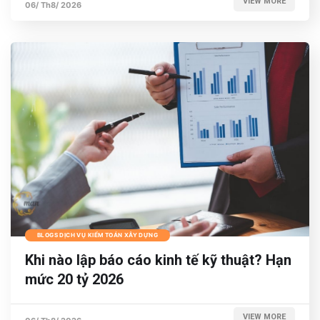
VIEW MORE
06/ Th8/ 2026
BLOGS DỊCH VỤ KIỂM TOÁN XÂY DỰNG
Khi nào lập báo cáo kinh tế kỹ thuật? Hạn
mức 20 tỷ 2026
VIEW MORE