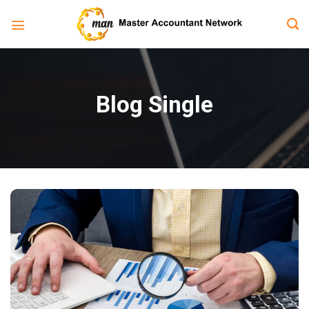
Bỏ
qua
nội
dung
Blog Single