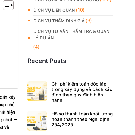
(10)
DỊCH VỤ LIÊN QUAN
(9)
DỊCH VỤ THẨM ĐỊNH GIÁ
DỊCH VỤ TƯ VẤN THẨM TRA & QUẢN
LÝ DỰ ÁN
(4)
Recent Posts
Chi phí kiểm toán độc lập
trong xây dựng và cách xác
định theo quy định hiện
toán xây
hành
iúp chủ
hát hiện
Hồ sơ thanh toán khối lượng
hoàn thành theo Nghị định
ng nhất —
254/2025
ệu và