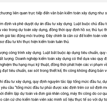
hương liên quan trực tiếp đến văn bản kiểm toán xây dựng như s
hẩm định và phê duyệt dự án đầu tư xây dựng. Luật buộc chủ đầu t
ầu vào trong dự toán xây dựng, đồng thời quy định hồ sơ, thủ tục 
nh giá tác động môi trường. Đây chính là căn cứ để kiểm toán viê
sơ đầu tư khi thực hiện kiểm toán tuân thủ.
ượng công trình xây dựng. Luật bắt buộc áp dụng tiêu chuẩn, quy
chất lượng. Doanh nghiệp kiểm toán xây dựng có thể dựa vào quy đ
 nghiệm thu hạng mục kỹ thuật, đồng thời phát hiện các vi phạm v
đạt tiêu chuẩn, sai sót trong thiết kế, thi công không đúng bản v
hí đầu tư xây dựng, quy định nguyên tắc lập tổng mức đầu tư, dự
g yêu cầu “tổng mức đầu tư phải được xác định trên cơ sở định m
thời điểm lập dự toán và đơn giá nhân công, máy thi công do cơ q
o căn cứ cho kiểm toán viên xác minh số liệu thực tế so với dự t