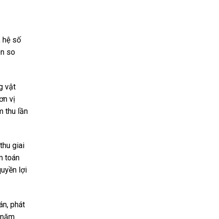
, hệ số
ên so
g vật
ơn vị
m thu lần
thu giai
m toán
uyền lợi
án, phát
h năm