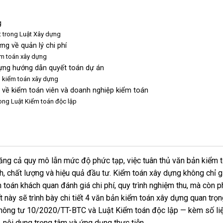
g
t trong Luật Xây dựng
g về quản lý chi phí
ểm toán xây dựng
ựng hướng dẫn quyết toán dự án
n kiểm toán xây dựng
 về kiểm toán viên và doanh nghiệp kiểm toán
rong Luật Kiểm toán độc lập
tăng cả quy mô lẫn mức độ phức tạp, việc tuân thủ văn bản kiểm 
h, chất lượng và hiệu quả đầu tư. Kiểm toán xây dựng không chỉ g
 toán khách quan đánh giá chi phí, quy trình nghiệm thu, mà còn p
iết này sẽ trình bày chi tiết 4 văn bản kiểm toán xây dựng quan trọ
ông tư 10/2020/TT-BTC và Luật Kiểm toán độc lập — kèm số li
, nội dung trọng tâm và ứng dụng thực tiễn.