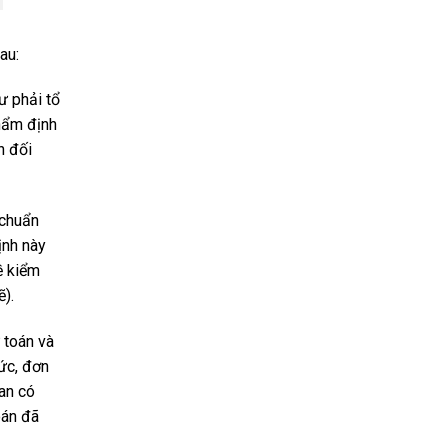
au:
ư phải tổ
thẩm định
n đối
 chuẩn
ịnh này
ề kiểm
ẽ).
 toán và
ức, đơn
uan có
oán đã