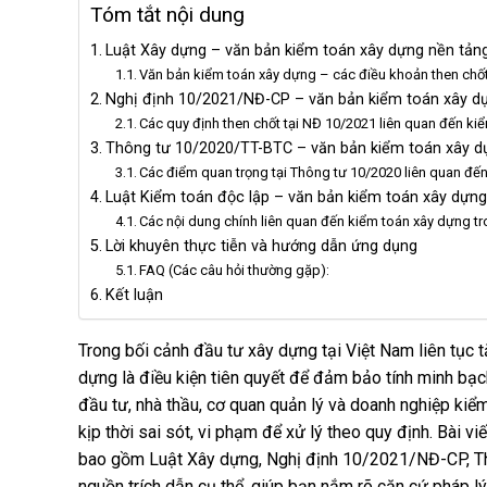
Tóm tắt nội dung
Luật Xây dựng – văn bản kiểm toán xây dựng nền tản
Văn bản kiểm toán xây dựng – các điều khoản then chố
Nghị định 10/2021/NĐ-CP – văn bản kiểm toán xây dựn
Các quy định then chốt tại NĐ 10/2021 liên quan đến ki
Thông tư 10/2020/TT-BTC – văn bản kiểm toán xây d
Các điểm quan trọng tại Thông tư 10/2020 liên quan đế
Luật Kiểm toán độc lập – văn bản kiểm toán xây dựng
Các nội dung chính liên quan đến kiểm toán xây dựng t
Lời khuyên thực tiễn và hướng dẫn ứng dụng
FAQ (Các câu hỏi thường gặp):
Kết luận
Trong bối cảnh đầu tư xây dựng tại Việt Nam liên tục 
dựng là điều kiện tiên quyết để đảm bảo tính minh bạc
đầu tư, nhà thầu, cơ quan quản lý và doanh nghiệp kiểm
kịp thời sai sót, vi phạm để xử lý theo quy định. Bài v
bao gồm Luật Xây dựng, Nghị định 10/2021/NĐ-CP, Th
nguồn trích dẫn cụ thể, giúp bạn nắm rõ căn cứ pháp lý