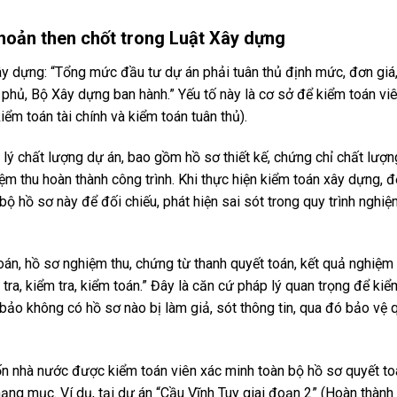
hoản then chốt trong Luật Xây dựng
ây dựng: “Tổng mức đầu tư dự án phải tuân thủ định mức, đơn giá
 phủ, Bộ Xây dựng ban hành.” Yếu tố này là cơ sở để kiểm toán vi
kiểm toán tài chính và kiểm toán tuân thủ).
lý chất lượng dự án, bao gồm hồ sơ thiết kế, chứng chỉ chất lượn
m thu hoàn thành công trình. Khi thực hiện kiểm toán xây dựng, đ
 hồ sơ này để đối chiếu, phát hiện sai sót trong quy trình nghiệ
oán, hồ sơ nghiệm thu, chứng từ thanh quyết toán, kết quả nghiệm 
ra, kiểm tra, kiểm toán.” Đây là căn cứ pháp lý quan trọng để kiể
bảo không có hồ sơ nào bị làm giả, sót thông tin, qua đó bảo vệ q
ốn nhà nước được kiểm toán viên xác minh toàn bộ hồ sơ quyết to
hạng mục. Ví dụ, tại dự án “Cầu Vĩnh Tuy giai đoạn 2” (Hoàn thàn