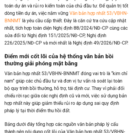
toán dự án và rủi ro kiểm toán của chủ đầu tư. Để quản trị tốt
dòng tiền dự án, việc nắm vững
Văn bản hợp nhất 53/VBHN-
BNNMT
là yêu cầu cấp thiết. Đây là căn cứ tra cứu cập nhật
nhất, tích hợp toàn diện Nghị định 88/2024/NĐ-CP cùng các
sửa đổi từ Nghị định 151/2025/NĐ-CP, Nghị định
226/2025/NĐ-CP và mới nhất là Nghị định 49/2026/NĐ-CP.
Điểm mới cốt lõi của hệ thống văn bản bồi
thường giải phóng mặt bằng
Văn bản hợp nhất 53/VBHN-BNNMT đóng vai trò là “kim chỉ
nam” giúp các chủ đầu tư và đơn vị tư vấn rà soát lại toàn
bộ quy trình bồi thường, hỗ trợ, tái định cư. Thay vì phải đối
chiếu rời rạc giữa các nghị định cũ và mới, việc sử dụng bản
hợp nhất này giúp giảm thiểu rủi ro áp dụng sai quy định
pháp lý tại thời điểm thu hồi đất.
Bảng dưới đây tổng hợp các nguồn văn bản pháp lý cấu
thành nên nội dung cốt lõi của Văn bản hợp nhất 53/VBHN-