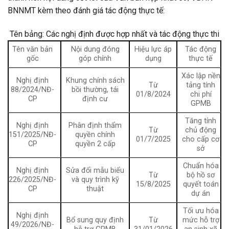
BNNMT kèm theo đánh giá tác động thực tế:
Tên bảng: Các nghị định được hợp nhất và tác động thực thi
Tên văn bản
Nội dung đóng
Hiệu lực áp
Tác động
gốc
góp chính
dụng
thực tế
Xác lập nền
Nghị định
Khung chính sách
Từ
tảng tính
88/2024/NĐ-
bồi thường, tái
01/8/2024
chi phí
CP
định cư
GPMB
Tăng tính
Nghị định
Phân định thẩm
Từ
chủ động
151/2025/NĐ-
quyền chính
01/7/2025
cho cấp cơ
CP
quyền 2 cấp
sở
Chuẩn hóa
Nghị định
Sửa đổi mẫu biểu
Từ
bộ hồ sơ
226/2025/NĐ-
và quy trình kỹ
15/8/2025
quyết toán
CP
thuật
dự án
Tối ưu hóa
Nghị định
Bổ sung quy định
Từ
mức hỗ trợ
49/2026/NĐ-