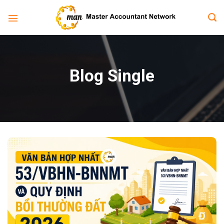
Bỏ
qua
nội
dung
Blog Single