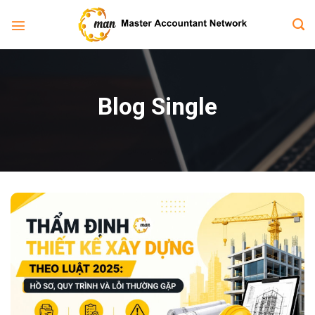
Bỏ
qua
nội
dung
Blog Single