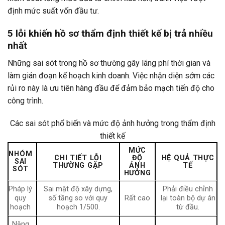
định mức suất vốn đầu tư.
5 lỗi khiến hồ sơ thẩm định thiết kế bị trả nhiều
nhất
Những sai sót trong hồ sơ thường gây lãng phí thời gian và
làm gián đoạn kế hoạch kinh doanh. Việc nhận diện sớm các
rủi ro này là ưu tiên hàng đầu để đảm bảo mạch tiến độ cho
công trình.
Các sai sót phổ biến và mức độ ảnh hưởng trong thẩm định
thiết kế
MỨC
NHÓM
CHI TIẾT LỖI
ĐỘ
HỆ QUẢ THỰC
SAI
THƯỜNG GẶP
ẢNH
TẾ
SÓT
HƯỞNG
Pháp lý
Sai mật độ xây dựng,
Phải điều chỉnh
quy
số tầng so với quy
Rất cao
lại toàn bộ dự án
hoạch
hoạch 1/500.
từ đầu.
Năng