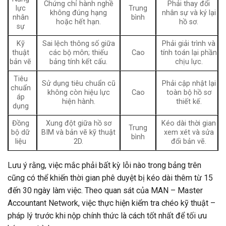
Chứng chỉ hành nghề
Phải thay đổi
lực
Trung
không đúng hạng
nhân sự và ký lại
nhân
bình
hoặc hết hạn.
hồ sơ.
sự
Kỹ
Sai lệch thông số giữa
Phải giải trình và
thuật
các bộ môn; thiếu
Cao
tính toán lại phần
bản vẽ
bảng tính kết cấu.
chịu lực.
Tiêu
Sử dụng tiêu chuẩn cũ
Phải cập nhật lại
chuẩn
không còn hiệu lực
Cao
toàn bộ hồ sơ
áp
hiện hành.
thiết kế.
dụng
Đồng
Xung đột giữa hồ sơ
Kéo dài thời gian
Trung
bộ dữ
BIM và bản vẽ kỹ thuật
xem xét và sửa
bình
liệu
2D.
đổi bản vẽ.
Lưu ý rằng, việc mắc phải bất kỳ lỗi nào trong bảng trên
cũng có thể khiến thời gian phê duyệt bị kéo dài thêm từ 15
đến 30 ngày làm việc. Theo quan sát của MAN – Master
Accountant Network, việc thực hiện kiểm tra chéo kỹ thuật –
pháp lý trước khi nộp chính thức là cách tốt nhất để tối ưu