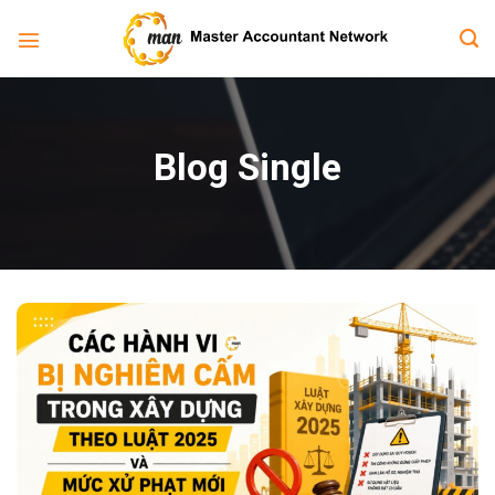
Bỏ
qua
nội
dung
Blog Single