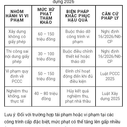
dựng 2026
MỨC XỬ
NHÓM
BIỆN PHÁP
PHẠT
CĂN CỨ
HÀNH VI VI
KHẮC PHỤC
THAM
PHÁP LÝ
PHẠM
HẬU QUẢ
KHẢO
Xây dựng
Buộc tháo dỡ
Nghị định
60 – 150
không có
công trình vi
16/2026/NĐ-
triệu đồng
giấy phép
phạm
CP
Thi công sai
Buộc điều chỉnh
Nghị định
30 – 100
nội dung giấy
thiết kế hoặc
16/2026/NĐ-
triệu đồng
phép
tháo dỡ
CP
Vi phạm quy
Đình chỉ hoạt
50 – 150
Luật PCCC
định về
động đến khi đủ
triệu đồng
2025
PCCC
điều kiện
Nghiệm thu
Hủy kết quả
40 – 80 triệu
Luật Xây
khống, sai
nghiệm thu,
đồng
dựng 2025
thực tế
phạt nhà thầu
Lưu ý: Đối với trường hợp tái phạm hoặc vi phạm tại các
công trình cấp đặc biệt, mức phạt có thể tăng lên gấp nhiều