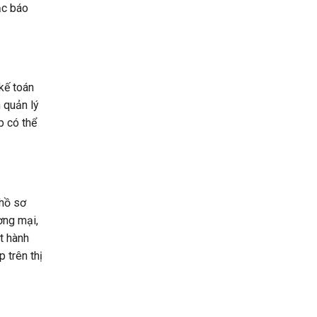
oặc báo
kế toán
n quản lý
p có thể
 hồ sơ
ơng mại,
t hành
 trên thị