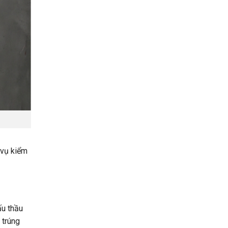
h vụ kiểm
ấu thầu
 trúng