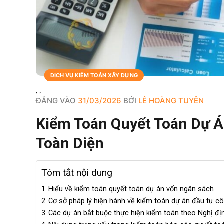
BLOGS
DỊCH VỤ
DỊCH VỤ KIỂM TOÁN XÂY DỰNG
,
,
ĐĂNG VÀO
31/03/2026
BỞI
LÊ HOÀNG TUYÊN
Kiểm Toán Quyết Toán Dự 
Toàn Diện
Tóm tắt nội dung
Hiểu về kiểm toán quyết toán dự án vốn ngân sách
Cơ sở pháp lý hiện hành về kiểm toán dự án đầu tư c
Các dự án bắt buộc thực hiện kiểm toán theo Nghị đ