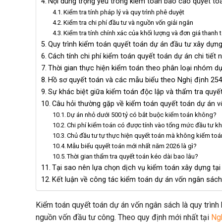
Nội dung trọng yếu trong kiểm toán báo cáo quyết to
Kiểm tra tính pháp lý và quy trình phê duyệt
Kiểm tra chi phí đầu tư và nguồn vốn giải ngân
Kiểm tra tính chính xác của khối lượng và đơn giá thanh 
Quy trình kiểm toán quyết toán dự án đầu tư xây dựn
Cách tính chi phí kiểm toán quyết toán dự án chi tiết 
Thời gian thực hiện kiểm toán theo phân loại nhóm d
Hồ sơ quyết toán và các mẫu biểu theo Nghị định 25
Sự khác biệt giữa kiểm toán độc lập và thẩm tra quyế
Câu hỏi thường gặp về kiểm toán quyết toán dự án 
Dự án nhỏ dưới 500 tỷ có bắt buộc kiểm toán không?
Chi phí kiểm toán có được tính vào tổng mức đầu tư 
Chủ đầu tư tự thực hiện quyết toán mà không kiểm to
Mẫu biểu quyết toán mới nhất năm 2026 là gì?
Thời gian thẩm tra quyết toán kéo dài bao lâu?
Tại sao nên lựa chọn dịch vụ kiểm toán xây dựng tạ
Kết luận về công tác kiểm toán dự án vốn ngân sách
Kiểm toán quyết toán dự án vốn ngân sách là quy trình
nguồn vốn đầu tư công. Theo quy định mới nhất tại
Ng