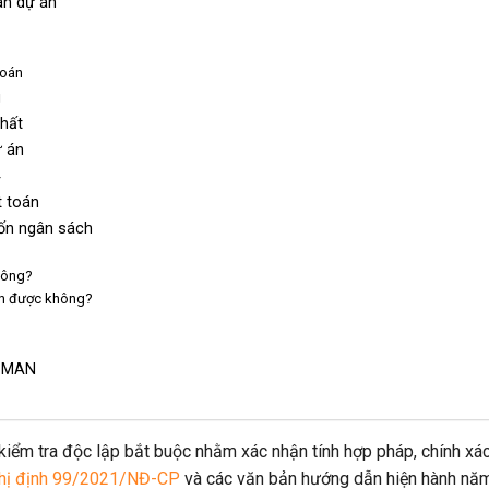
án dự án
toán
g
nhất
ự án
4
t toán
vốn ngân sách
không?
án được không?
i MAN
 kiểm tra độc lập bắt buộc nhằm xác nhận tính hợp pháp, chính xá
hị định 99/2021/NĐ-CP
và các văn bản hướng dẫn hiện hành nă