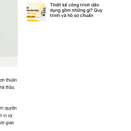
Thiết kế công trình dân
dụng gồm những gì? Quy
trình và hồ sơ chuẩn
đơn thuần
nhà thầu
ẩm quyền
n vị uy
hời gian