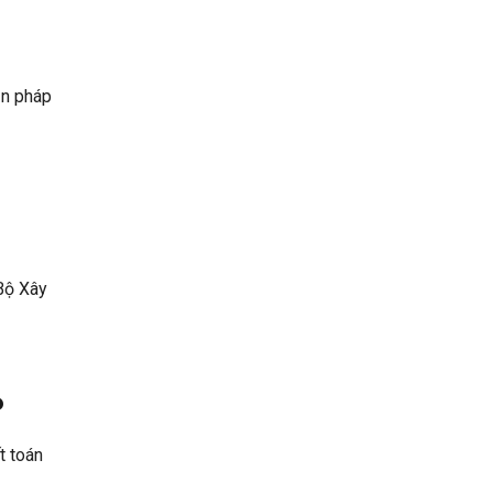
ản pháp
Bộ Xây
P
t toán