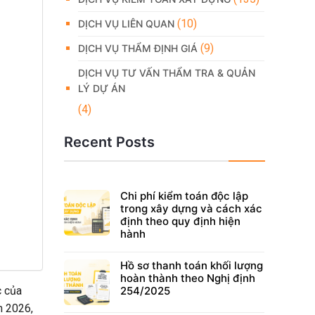
(10)
DỊCH VỤ LIÊN QUAN
(9)
DỊCH VỤ THẨM ĐỊNH GIÁ
DỊCH VỤ TƯ VẤN THẨM TRA & QUẢN
LÝ DỰ ÁN
(4)
Recent Posts
Chi phí kiểm toán độc lập
trong xây dựng và cách xác
định theo quy định hiện
hành
Hồ sơ thanh toán khối lượng
hoàn thành theo Nghị định
254/2025
c của
m 2026,