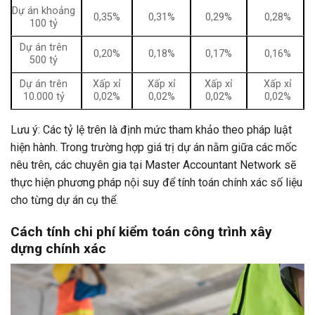
Dự án khoảng
0,35%
0,31%
0,29%
0,28%
100 tỷ
Dự án trên
0,20%
0,18%
0,17%
0,16%
500 tỷ
Dự án trên
Xấp xỉ
Xấp xỉ
Xấp xỉ
Xấp xỉ
10.000 tỷ
0,02%
0,02%
0,02%
0,02%
Lưu ý: Các tỷ lệ trên là định mức tham khảo theo pháp luật
hiện hành. Trong trường hợp giá trị dự án nằm giữa các mốc
nêu trên, các chuyên gia tại Master Accountant Network sẽ
thực hiện phương pháp nội suy để tính toán chính xác số liệu
cho từng dự án cụ thể.
Cách tính chi phí kiểm toán công trình xây
dựng chính xác