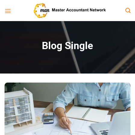
Bỏ
qua
nội
dung
Blog Single