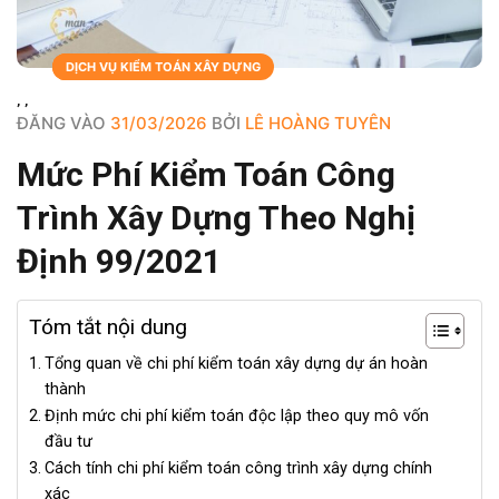
DỊCH VỤ
BLOGS
DỊCH VỤ KIỂM TOÁN XÂY DỰNG
,
,
ĐĂNG VÀO
31/03/2026
BỞI
LÊ HOÀNG TUYÊN
Mức Phí Kiểm Toán Công
Trình Xây Dựng Theo Nghị
Định 99/2021
Tóm tắt nội dung
Tổng quan về chi phí kiểm toán xây dựng dự án hoàn
thành
Định mức chi phí kiểm toán độc lập theo quy mô vốn
đầu tư
Cách tính chi phí kiểm toán công trình xây dựng chính
xác