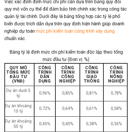
Việc xác định định mức chi phí cần dựa trên bảng quy đổi
quy mô vốn cụ thể để đảm bảo tính chính xác trong công tác
quản lý tài chính. Dưới đây là bảng tổng hợp các tỷ lệ phổ
biến được trích dẫn dựa trên quy định hiện hành giúp doanh
nghiệp dự toán
mức phí kiểm toán công trình xây dựng
chuẩn xác.
Bảng tỷ lệ định mức chi phí kiểm toán độc lập theo tổng
mức đầu tư (Đơn vị: %)
QUY MÔ
CÔNG
CÔNG
CÔNG
CÔNG
TỔNG MỨC
TRÌNH
TRÌNH
TRÌNH
TRÌNH
ĐẦU TƯ
DÂN
CÔNG
GIAO
NÔNG
(VNĐ)
DỤNG
NGHIỆP
THÔNG
NGHIỆP
Dự án dưới 5
0,96%
0,85%
0,81%
0,78%
tỷ
Dự án khoảng
0,72%
0,64%
0,61%
0,58%
10 tỷ
Dự án khoảng
0,45%
0,40%
0,38%
0,36%
50 tỷ