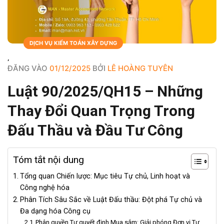
BLOGS
DỊCH VỤ KIỂM TOÁN XÂY DỰNG
,
ĐĂNG VÀO
01/12/2025
BỞI
LÊ HOÀNG TUYÊN
Luật 90/2025/QH15 – Những
Thay Đổi Quan Trọng Trong
Đấu Thầu và Đầu Tư Công
Tóm tắt nội dung
Tổng quan Chiến lược: Mục tiêu Tự chủ, Linh hoạt và
Công nghệ hóa
Phân Tích Sâu Sắc về Luật Đấu thầu: Đột phá Tự chủ và
Đa dạng hóa Công cụ
Phân quyền Tự quyết định Mua sắm: Giải phóng Đơn vị Tự