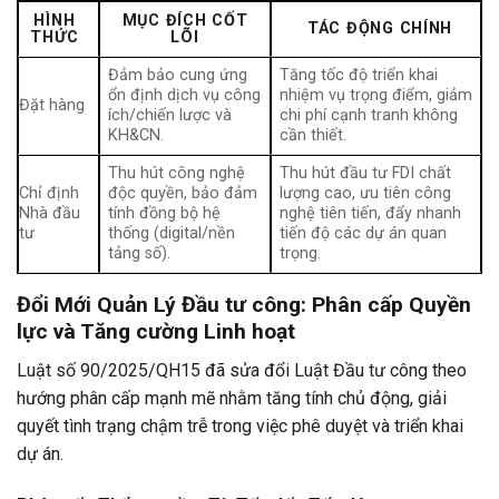
HÌNH
MỤC ĐÍCH CỐT
TÁC ĐỘNG CHÍNH
THỨC
LÕI
Đảm bảo cung ứng
Tăng tốc độ triển khai
ổn định dịch vụ công
nhiệm vụ trọng điểm, giảm
Đặt hàng
ích/chiến lược và
chi phí cạnh tranh không
KH&CN.
cần thiết.
Thu hút công nghệ
Thu hút đầu tư FDI chất
Chỉ định
độc quyền, bảo đảm
lượng cao, ưu tiên công
Nhà đầu
tính đồng bộ hệ
nghệ tiên tiến, đẩy nhanh
tư
thống (digital/nền
tiến độ các dự án quan
tảng số).
trọng.
Đổi Mới Quản Lý Đầu tư công: Phân cấp Quyền
lực và Tăng cường Linh hoạt
Luật số 90/2025/QH15 đã sửa đổi Luật Đầu tư công theo
hướng phân cấp mạnh mẽ nhằm tăng tính chủ động, giải
quyết tình trạng chậm trễ trong việc phê duyệt và triển khai
dự án.