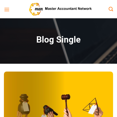
Bỏ
qua
nội
dung
Blog Single