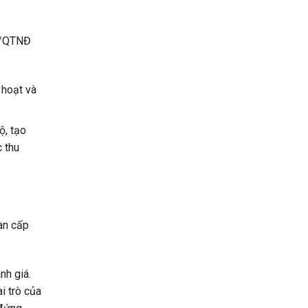
3/QTNĐ
 hoạt
và
ộ, tạo
 thu
an cấp
nh giá.
i trò của