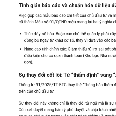
Tinh giản báo cáo và chuẩn hóa dữ liệu 
Việc
gộp các mẫu báo cáo chi tiết
của chủ đầu tư và 
cũ thành
Mẫu số 01/QTNĐ mới
) mang lại hai ý nghĩa c
Thúc đẩy số hóa:
Buộc các chủ thể quản lý phải xây
đồng bộ ngay từ khâu cơ sở, thay vì dựa vào các b
Nâng cao tính chính xác:
Giảm thiểu rủi ro sai sót ph
điều kiện cho cơ quan thanh toán (Kho bạc Nhà nướ
gọn).
Sự thay đổi cốt lõi: Từ “thẩm định” sang
Thông tư 91/2025/TT-BTC thay thế
“Thông báo thẩm đ
trên của chủ đầu tư.
Sự thay đổi này không chỉ là thay đổi từ ngữ mà là sự
Còn
xét duyệt
mang hàm ý
phê duyệt và chịu trách nhi