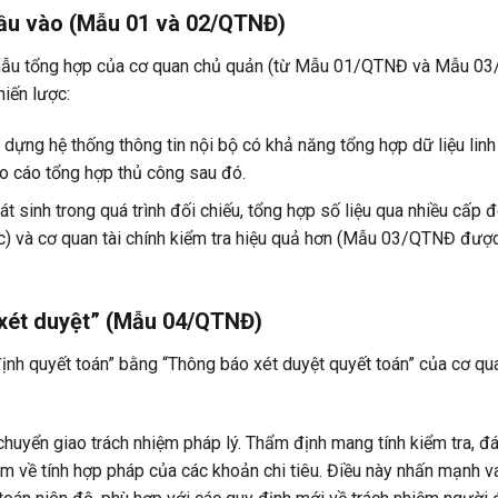
đầu vào (Mẫu 01 và 02/QTNĐ)
mẫu tổng hợp của cơ quan chủ quản (từ Mẫu 01/QTNĐ và Mẫu 0
hiến lược:
 dựng hệ thống thông tin nội bộ có khả năng
tổng hợp dữ liệu linh
áo cáo tổng hợp thủ công sau đó.
át sinh trong quá trình đối chiếu, tổng hợp số liệu qua nhiều cấp đ
c) và cơ quan tài chính kiểm tra hiệu quả hơn (Mẫu 03/QTNĐ được
 “xét duyệt” (Mẫu 04/QTNĐ)
ịnh quyết toán”
bằng
“Thông báo xét duyệt quyết toán”
của cơ qu
chuyển giao trách nhiệm pháp lý
. Thẩm định mang tính kiểm tra, đá
ệm
về tính hợp pháp của các khoản chi tiêu. Điều này nhấn mạnh va