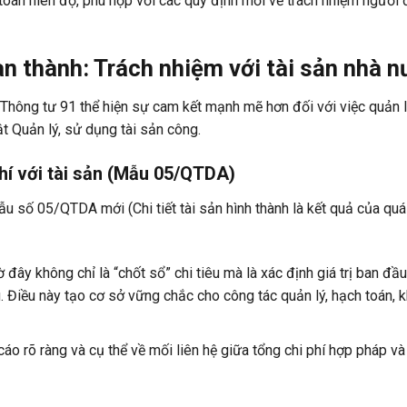
 toán niên độ, phù hợp với các quy định mới về trách nhiệm người
n thành: Trách nhiệm với tài sản nhà 
 Thông tư 91 thể hiện sự cam kết mạnh mẽ hơn đối với việc quản l
ật Quản lý, sử dụng tài sản công.
phí với tài sản (Mẫu 05/QTDA)
ẫu số 05/QTDA mới
(
Chi tiết tài sản hình thành là kết quả của quá
 đây không chỉ là “chốt sổ” chi tiêu mà là
xác định giá trị ban đầu
. Điều này tạo cơ sở vững chắc cho công tác quản lý, hạch toán, 
o rõ ràng và cụ thể về mối liên hệ giữa tổng chi phí hợp pháp và g