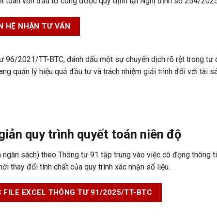
yết toán vốn đầu tư công được quy định tại
Nghị định số 254/20
N HỆ NHẬN TƯ VẤN
 tư 96/2021/TT-BTC, đánh dấu một sự chuyển dịch rõ rệt trong tư
 sang
quản lý hiệu quả đầu tư và trách nhiệm giải trình đối với tài 
iản quy trình quyết toán niên độ
 ngân sách) theo Thông tư 91 tập trung vào việc cô đọng thông ti
ời thay đổi tính chất của quy trình xác nhận số liệu.
 FILE EXCEL THÔNG TƯ 91/2025/TT-BTC