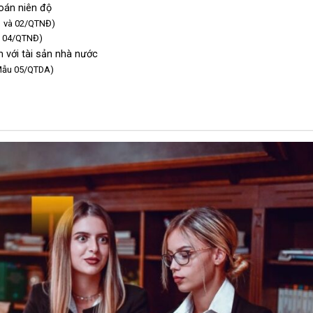
toán niên độ
01 và 02/QTNĐ)
ẫu 04/QTNĐ)
 với tài sản nhà nước
 (Mẫu 05/QTDA)