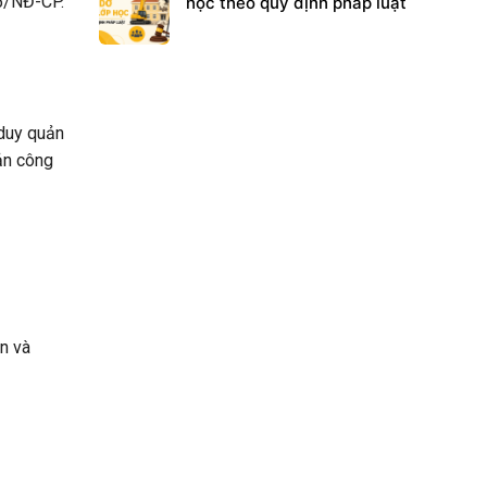
25/NĐ-CP
.
học theo quy định pháp luật
 duy quản
sản công
n và