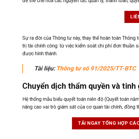
để thể chế hóa các nguyên tắc quản lý, thanh toán, qu
LIÊ
Sự ra đời của Thông tư này, thay thế hoàn toàn Thông
trị tài chính công: từ việc kiểm soát chi phí đơn thuần
được hình thành
.
Tài liệu:
Thông tư số
91/2025/TT-BTC
Chuyển dịch thẩm quyền và tinh g
Hệ thống mẫu biểu quyết toán niên độ (Quyết toán năm
nâng cao vai trò giám sát của cơ quan tài chính, đồng th
TẢI NGAY TỔNG HỢP CÁC