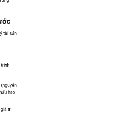
 đứng
nước
ý tài sản
 trình
(nguyên
khấu hao
iá trị