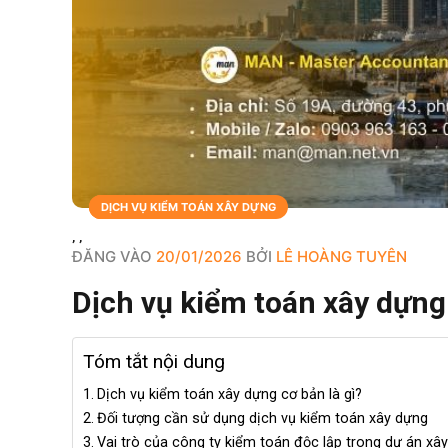
BLOGS
DỊCH VỤ
DỊCH VỤ KIỂM TOÁN XÂY DỰNG
,
,
ĐĂNG VÀO
20/01/2026
BỞI
LÊ HOÀNG TUYÊN
Dịch vụ kiểm toán xây dựng
Tóm tắt nội dung
Dịch vụ kiểm toán xây dựng cơ bản là gì?
Đối tượng cần sử dụng dịch vụ kiểm toán xây dựng
Vai trò của công ty kiểm toán độc lập trong dự án xâ