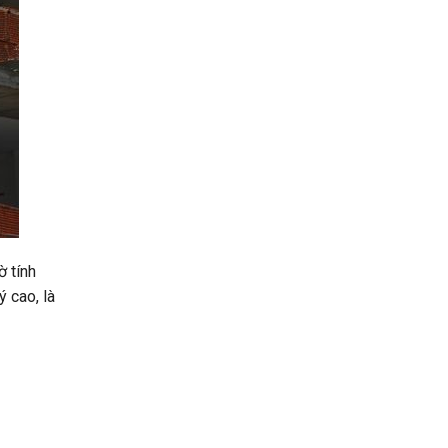
ờ tính
ý cao, là