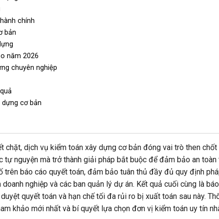
g
 hành chính
cơ bản
 dựng
hảo năm 2026
dựng chuyên nghiệp
 quả
y dựng cơ bản
 chặt, dịch vụ kiểm toán xây dựng cơ bản đóng vai trò then chốt
ục tự nguyện mà trở thành giải pháp bắt buộc để đảm bảo an toàn t
số trên báo cáo quyết toán, đảm bảo tuân thủ đầy đủ quy định phá
 doanh nghiệp và các ban quản lý dự án. Kết quả cuối cùng là bá
ê duyệt quyết toán và hạn chế tối đa rủi ro bị xuất toán sau này. T
tham khảo mới nhất và bí quyết lựa chọn đơn vị kiểm toán uy tín n