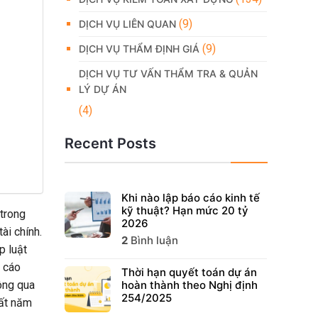
(9)
DỊCH VỤ LIÊN QUAN
(9)
DỊCH VỤ THẨM ĐỊNH GIÁ
DỊCH VỤ TƯ VẤN THẨM TRA & QUẢN
LÝ DỰ ÁN
(4)
Recent Posts
Khi nào lập báo cáo kinh tế
kỹ thuật? Hạn mức 20 tỷ
 trong
2026
ài chính.
2
Bình luận
p luật
o cáo
Thời hạn quyết toán dự án
hoàn thành theo Nghị định
hông qua
254/2025
hất năm