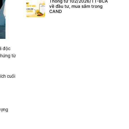
Thông tư 102/2026/TT-BCA
về đầu tư, mua sắm trong
CAND
iá độc
chứng từ
ích cuối
ượng