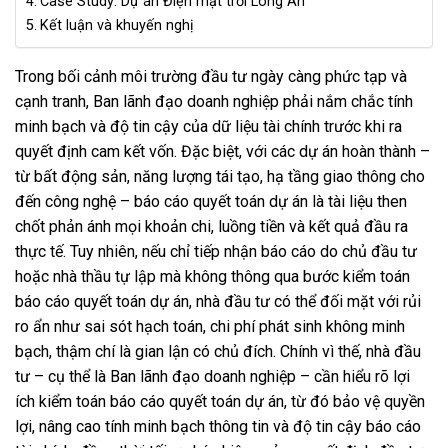
Case Study: Dự án Điện mặt trời Long An
Kết luận và khuyến nghị
Trong bối cảnh môi trường đầu tư ngày càng phức tạp và
cạnh tranh, Ban lãnh đạo doanh nghiệp phải nắm chắc tính
minh bạch và độ tin cậy của dữ liệu tài chính trước khi ra
quyết định cam kết vốn. Đặc biệt, với các dự án hoàn thành –
từ bất động sản, năng lượng tái tạo, hạ tầng giao thông cho
đến công nghệ – báo cáo quyết toán dự án là tài liệu then
chốt phản ánh mọi khoản chi, luồng tiền và kết quả đầu ra
thực tế. Tuy nhiên, nếu chỉ tiếp nhận báo cáo do chủ đầu tư
hoặc nhà thầu tự lập mà không thông qua bước kiểm toán
báo cáo quyết toán dự án, nhà đầu tư có thể đối mặt với rủi
ro ẩn như sai sót hạch toán, chi phí phát sinh không minh
bạch, thậm chí là gian lận có chủ đích. Chính vì thế, nhà đầu
tư – cụ thể là Ban lãnh đạo doanh nghiệp – cần hiểu rõ lợi
ích kiểm toán báo cáo quyết toán dự án, từ đó bảo vệ quyền
lợi, nâng cao tính minh bạch thông tin và độ tin cậy báo cáo