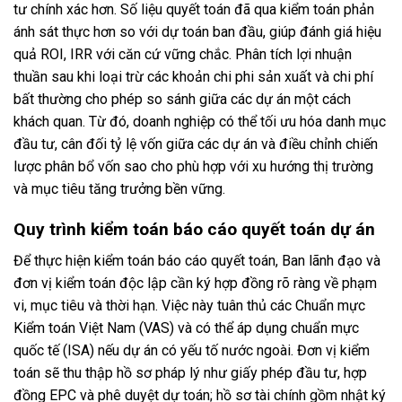
tư chính xác hơn. Số liệu quyết toán đã qua kiểm toán phản
ánh sát thực hơn so với dự toán ban đầu, giúp đánh giá hiệu
quả ROI, IRR với căn cứ vững chắc. Phân tích lợi nhuận
thuần sau khi loại trừ các khoản chi phi sản xuất và chi phí
bất thường cho phép so sánh giữa các dự án một cách
khách quan. Từ đó, doanh nghiệp có thể tối ưu hóa danh mục
đầu tư, cân đối tỷ lệ vốn giữa các dự án và điều chỉnh chiến
lược phân bổ vốn sao cho phù hợp với xu hướng thị trường
và mục tiêu tăng trưởng bền vững.
Quy trình kiểm toán báo cáo quyết toán dự án
Để thực hiện kiểm toán báo cáo quyết toán, Ban lãnh đạo và
đơn vị kiểm toán độc lập cần ký hợp đồng rõ ràng về phạm
vi, mục tiêu và thời hạn. Việc này tuân thủ các Chuẩn mực
Kiểm toán Việt Nam (VAS) và có thể áp dụng chuẩn mực
quốc tế (ISA) nếu dự án có yếu tố nước ngoài. Đơn vị kiểm
toán sẽ thu thập hồ sơ pháp lý như giấy phép đầu tư, hợp
đồng EPC và phê duyệt dự toán; hồ sơ tài chính gồm nhật ký