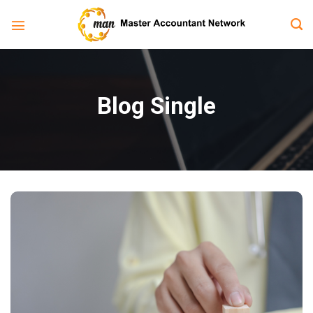
Bỏ
qua
nội
dung
Blog Single