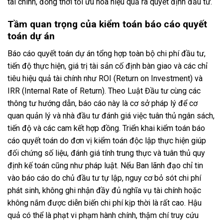
tài chính, đồng thời tối ưu hóa hiệu quả ra quyết định đầu tư.
Tầm quan trọng của kiểm toán báo cáo quyết
toán dự án
Báo cáo quyết toán dự án tổng hợp toàn bộ chi phí đầu tư,
tiến độ thực hiện, giá trị tài sản cố định bàn giao và các chỉ
tiêu hiệu quả tài chính như ROI (Return on Investment) và
IRR (Internal Rate of Return). Theo Luật Đầu tư cùng các
thông tư hướng dẫn, báo cáo này là cơ sở pháp lý để cơ
quan quản lý và nhà đầu tư đánh giá việc tuân thủ ngân sách,
tiến độ và các cam kết hợp đồng. Triển khai kiểm toán báo
cáo quyết toán do đơn vị kiểm toán độc lập thực hiện giúp
đối chứng số liệu, đánh giá tính trung thực và tuân thủ quy
định kế toán cũng như pháp luật. Nếu Ban lãnh đạo chỉ tin
vào báo cáo do chủ đầu tư tự lập, nguy cơ bỏ sót chi phí
phát sinh, không ghi nhận đầy đủ nghĩa vụ tài chính hoặc
không nắm được diễn biến chi phí kịp thời là rất cao. Hậu
quả có thể là phạt vi phạm hành chính, thậm chí truy cứu