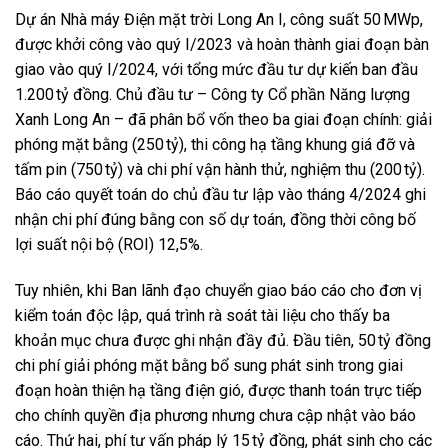
Dự án Nhà máy Điện mặt trời Long An I, công suất 50 MWp,
được khởi công vào quý I/2023 và hoàn thành giai đoạn bàn
giao vào quý I/2024, với tổng mức đầu tư dự kiến ban đầu
1.200 tỷ đồng. Chủ đầu tư – Công ty Cổ phần Năng lượng
Xanh Long An – đã phân bổ vốn theo ba giai đoạn chính: giải
phóng mặt bằng (250 tỷ), thi công hạ tầng khung giá đỡ và
tấm pin (750 tỷ) và chi phí vận hành thử, nghiệm thu (200 tỷ).
Báo cáo quyết toán do chủ đầu tư lập vào tháng 4/2024 ghi
nhận chi phí đúng bằng con số dự toán, đồng thời công bố
lợi suất nội bộ (ROI) 12,5%.
Tuy nhiên, khi Ban lãnh đạo chuyển giao báo cáo cho đơn vị
kiểm toán độc lập, quá trình rà soát tài liệu cho thấy ba
khoản mục chưa được ghi nhận đầy đủ. Đầu tiên, 50 tỷ đồng
chi phí giải phóng mặt bằng bổ sung phát sinh trong giai
đoạn hoàn thiện hạ tầng điện gió, được thanh toán trực tiếp
cho chính quyền địa phương nhưng chưa cập nhật vào báo
cáo. Thứ hai, phí tư vấn pháp lý 15 tỷ đồng, phát sinh cho các