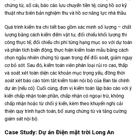
chứng từ, sổ cái, báo cáo lưu chuyển tiền tệ; cùng hồ sơ kỹ
thuật như biên bản nghiệm thu và hồ sơ năng lực nhà thầu.
Quá trình kiểm tra chi tiết bao gồm xác minh số lượng – chất
lượng bằng cách kiểm đếm vật tư, đối chiếu khối lượng thi
công thực tế; đối chiếu chi phí từng hạng mục so với dự toán
và phân tích biến động; thực hiện kiểm toán mẫu bằng cách
chọn ngẫu nhiên chứng từ quan trọng để đối soát, giảm nguy
cơ bỏ sót. Sau đó, kiểm toán viên phân loại rủi ro cao, thấp
và soát xét toàn diện các khoản mục trọng yếu, đồng thời
soát xét báo cáo tóm tắt kiểm toán nội bộ của Ban tài chính
dự án (nếu có). Cuối cùng, đơn vị kiểm toán lập báo cáo với ý
kiến chấp nhận toàn phần, chấp nhận có ngoại trừ, không
chấp nhận hoặc từ chối ý kiến, kèm theo khuyến nghị cải
thiện quy trình hạch toán, bổ sung chứng từ và tăng cường
giám sát nội bộ.
Case Study: Dự án Điện mặt trời Long An