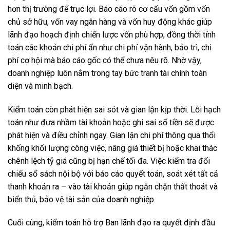
hơn thị trường để trục lợi. Báo cáo rõ cơ cấu vốn gồm vốn
chủ sở hữu, vốn vay ngân hàng và vốn huy động khác giúp
lãnh đạo hoạch định chiến lược vốn phù hợp, đồng thời tính
toán các khoản chi phí ẩn như chi phí vận hành, bảo trì, chi
phí cơ hội mà báo cáo gốc có thể chưa nêu rõ. Nhờ vậy,
doanh nghiệp luôn nắm trong tay bức tranh tài chính toàn
diện và minh bạch.
Kiểm toán còn phát hiện sai sót và gian lận kịp thời. Lỗi hạch
toán như đưa nhầm tài khoản hoặc ghi sai số tiền sẽ được
phát hiện và điều chỉnh ngay. Gian lận chi phí thông qua thổi
khống khối lượng công việc, nâng giá thiết bị hoặc khai thác
chênh lệch tỷ giá cũng bị hạn chế tối đa. Việc kiểm tra đối
chiếu sổ sách nội bộ với báo cáo quyết toán, soát xét tất cả
thanh khoản ra – vào tài khoản giúp ngăn chặn thất thoát và
biển thủ, bảo vệ tài sản của doanh nghiệp.
Cuối cùng, kiểm toán hỗ trợ Ban lãnh đạo ra quyết định đầu